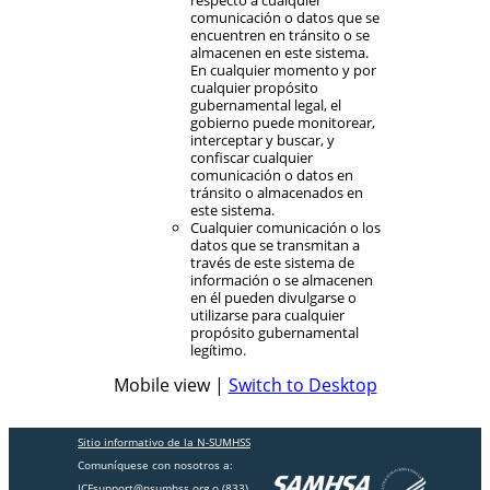
comunicación o datos que se
encuentren en tránsito o se
almacenen en este sistema.
En cualquier momento y por
cualquier propósito
gubernamental legal, el
gobierno puede monitorear,
interceptar y buscar, y
confiscar cualquier
comunicación o datos en
tránsito o almacenados en
este sistema.
Cualquier comunicación o los
datos que se transmitan a
través de este sistema de
información o se almacenen
en él pueden divulgarse o
utilizarse para cualquier
propósito gubernamental
legítimo.
Mobile view |
Switch to Desktop
Sitio informativo de la
N-SUMHSS
Comuníquese con nosotros a:
ICFsupport@nsumhss.org
o (833)